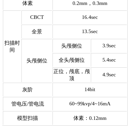
体素
0.2mm，0.3mm
CBCT
16.4sec
13.5sec
全景
扫描时
3.9
sec
头颅侧位
间
5.4
sec
全头颅侧位
头颅侧位
正位，
颅底，
颅
4.9
sec
顶
14bit
灰阶
60~99kvp/4~16mA
管电压/管电流
模型扫描
体素：0.12mm