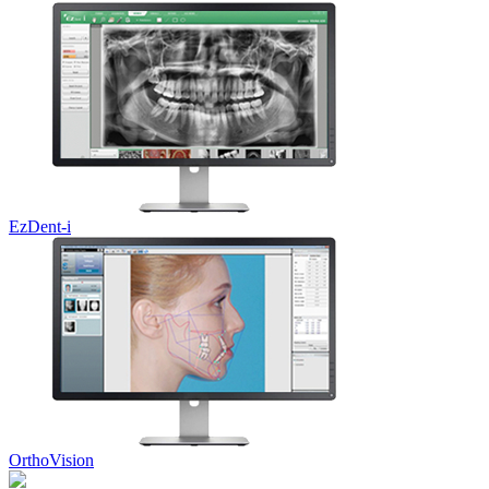
EzDent-i
OrthoVision